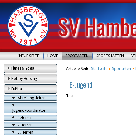
SV Hamber
'NEUE SEITE'
HOME
SPORTARTEN
SPORTSTÄTTEN
V
Fitness/ Yoga
Aktuelle Seite:
Startseite
Sportarten
Hobby Horsing
E-Jugend
Fußball
Test
Abteilungsleiter
Jugendkoordinator
1.Herren
2.Herren
3. Herren