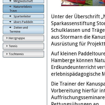
Mitgliedschaft
Naturerlebnis
Trave
Unter der Überschrift „
Spartenleiter
übers Paddeln
Sparkassenstiftung St
Zeiten und
Schulklassen und Träge
Termine
aus Stormarn die Kanus
Herzgruppe
Ausrüstung für Projekt
Tennis
Auf kleinen Paddeltoure
Tischtennis
Hamberge können Natur
Erdkundeunterricht vert
erlebnispädagogische 
Die Trainer der Kanusp
Vorbereitung hierfür in
Auffrischungsseminare
Rettungsübungen an.