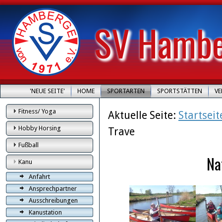
SV Hamber
'NEUE SEITE'
HOME
SPORTARTEN
SPORTSTÄTTEN
V
Fitness/ Yoga
Aktuelle Seite:
Startseit
Hobby Horsing
Trave
Fußball
Na
Kanu
Anfahrt
Ansprechpartner
Ausschreibungen
Kanustation