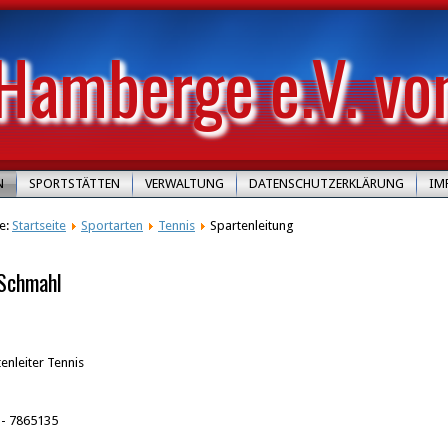
Hamberge e.V. vo
N
SPORTSTÄTTEN
VERWALTUNG
DATENSCHUTZERKLÄRUNG
IM
te:
Startseite
Sportarten
Tennis
Spartenleitung
 Schmahl
enleiter Tennis
 - 7865135