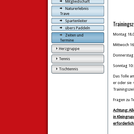
Mitgliedschaft
Naturerlebnis
Trave
Spartenleiter
Trainingsz
übers Paddeln
Montag 18.0
Zeiten und
Termine
Mittwoch 16 
Herzgruppe
Donnerstag 
Tennis
Sonntag 10:
Tischtennis
Das Tolle a
er oder sie 
Trainingsze
Fragen zu T
Achtung: All
in Kleingru
erforderlich