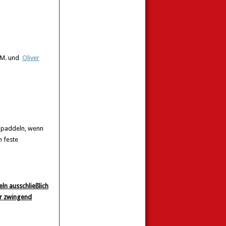
s M. und
Oliver
n paddeln, wenn
m feste
eln ausschließlich
er zwingend